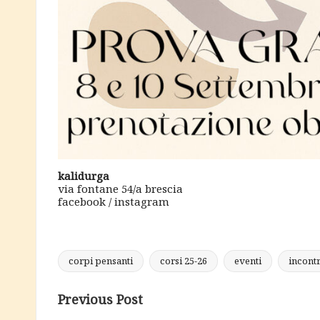
kalidurga
via fontane 54/a brescia
facebook
/
instagram
corpi pensanti
corsi 25-26
eventi
incontr
Tags:
Post
Previous Post