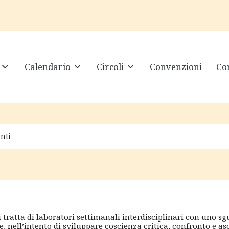
Calendario
Circoli
Convenzioni
Con
nti
i tratta di laboratori settimanali interdisciplinari con uno 
ee, nell’intento di sviluppare coscienza critica, confronto e a