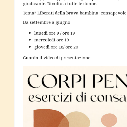
e
giudicante. Rivolto a tutte le donne.
s
Tema? Liberati della brava bambina: consapevolezz
c
Da settembre a giugno
lunedì ore 9 / ore 19
i
mercoledì ore 19
giovedì ore 18/ ore 20
a
Guarda il video di presentazione