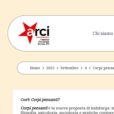
Skip
to
content
Chi siamo
a
senza
perdere
r
la
tenerezza
c
Home
2025
Settembre
4
Corpi pensa
i
b
Cos’è
Corpi pensanti?
r
Corpi pensanti
è la nuova proposta di kalidurga: s
filosofia, psicologia, sociologia e pratiche corpor