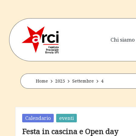
Skip
to
content
Chi siamo
a
senza
perdere
r
la
tenerezza
c
Home
2025
Settembre
4
i
b
Posted
Calendario
eventi
r
in
Festa in cascina e Open day