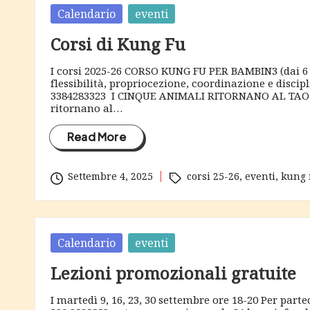
Posted
Calendario
eventi
in
Corsi di Kung Fu
I corsi 2025-26 CORSO KUNG FU PER BAMBIN3 (dai 6 ai
flessibilità, propriocezione, coordinazione e discip
3384283323 I CINQUE ANIMALI RITORNANO AL TAO: c
ritornano al…
Read More
Tags:
Settembre 4, 2025
corsi 25-26
,
eventi
,
kung 
Posted
Calendario
eventi
in
Lezioni promozionali gratuite
I martedì 9, 16, 23, 30 settembre ore 18-20 Per pa