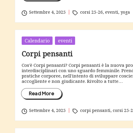
Tags:
Settembre 4, 2025
corsi 25-26
,
eventi
,
yoga
Posted
Calendario
eventi
in
Corpi pensanti
Cos'è Corpi pensanti? Corpi pensanti è la nuova prop
interdisciplinari con uno sguardo femminile. Prende
pratiche corporee, nell'intento di sviluppare coscie
accogliente e non giudicante. Rivolto a tutte…
Read More
Tags:
Settembre 4, 2025
corpi pensanti
,
corsi 25-