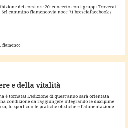
ibizione dei corsi ore 20: concerto con i gruppi Troverai
a Srl cammino flamencovia noce 71 bresciafacebook /
,
flamenco
re e della vitalità
a è tornata! L’edizione di quest’anno sarà orientata
una condizione da raggiungere integrando le discipline
za, lo sport con le pratiche olistiche e l’alimentazione