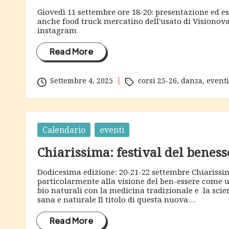
e
Giovedì 11 settembre ore 18-20: presentazione ed es
s
anche food truck mercatino dell'usato di Visionov
instagram
c
Read More
i
Tags:
Settembre 4, 2025
corsi 25-26
,
danza
,
eventi
a
Posted
Calendario
eventi
in
Chiarissima: festival del benesse
Dodicesima edizione: 20-21-22 settembre Chiarissim
particolarmente alla visione del ben-essere come 
bio naturali con la medicina tradizionale e la scien
sana e naturale Il titolo di questa nuova…
Read More