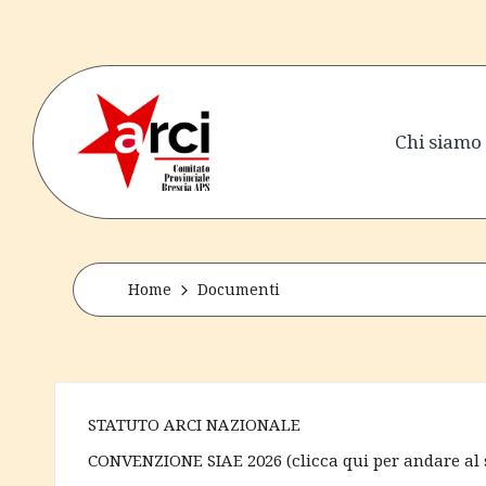
Skip
to
content
Chi siamo
a
senza
perdere
r
la
tenerezza
c
Home
Documenti
i
b
STATUTO ARCI NAZIONALE
r
CONVENZIONE SIAE 2026
(
clicca qui per andare al 