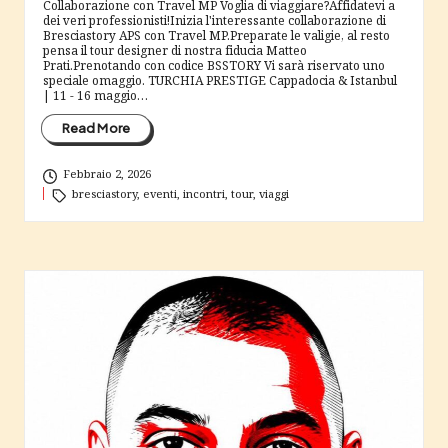
c
Collaborazione con Travel MP Voglia di viaggiare?Affidatevi a
dei veri professionisti!Inizia l'interessante collaborazione di
i
Bresciastory APS con Travel MP.Preparate le valigie, al resto
pensa il tour designer di nostra fiducia Matteo
a
Prati.Prenotando con codice BSSTORY Vi sarà riservato uno
speciale omaggio. TURCHIA PRESTIGE Cappadocia & Istanbul
| 11 - 16 maggio…
Read More
Febbraio 2, 2026
Tags:
bresciastory
,
eventi
,
incontri
,
tour
,
viaggi