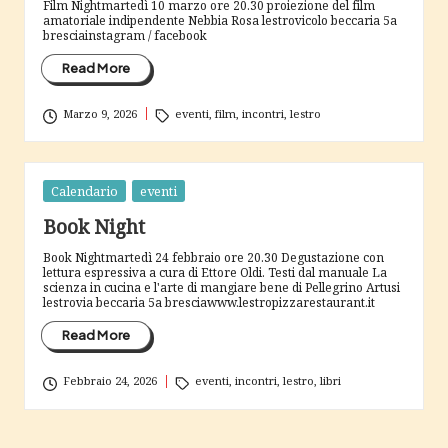
c
Film Nightmartedì 10 marzo ore 20.30 proiezione del film
amatoriale indipendente Nebbia Rosa lestrovicolo beccaria 5a
i
bresciainstagram / facebook
a
Read More
Tags:
Marzo 9, 2026
eventi
,
film
,
incontri
,
lestro
Posted
Calendario
eventi
in
Book Night
Book Nightmartedì 24 febbraio ore 20.30 Degustazione con
lettura espressiva a cura di Ettore Oldi. Testi dal manuale La
scienza in cucina e l'arte di mangiare bene di Pellegrino Artusi
lestrovia beccaria 5a bresciawww.lestropizzarestaurant.it
Read More
Tags:
Febbraio 24, 2026
eventi
,
incontri
,
lestro
,
libri