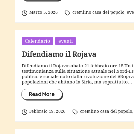
Tags:
Marzo 5, 2026
cremlino casa del popolo
,
eve
Posted
Calendario
eventi
in
Difendiamo il Rojava
Difendiamo il Rojavasabato 21 febbraio ore 18 Un 
testimonianza sulla situazione attuale nel Nord-Est 
politico e sociale nato dalla rivoluzione del #Rojav
popolazioni che abitano la Siria, ma soprattutto…
Read More
Tags:
Febbraio 19, 2026
cremlino casa del popolo