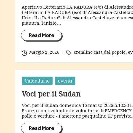
e
Aperitivo Letterario LA RADURA (e/o) di Alessandra
s
Letterario LA RADURA (e/o) di Alessandra Castellaz
Urto. “La Radura” di Alessandra Castellazzi è un es
pianura, l’inizio…
c
Read More
i
a
Tags:
Maggio 2, 2026
cremlino casa del popolo
,
ev
Posted
Calendario
eventi
in
Voci per il Sudan
Voci per il Sudan domenica 15 marzo 2026 h.10:30 L
Pranzo con i volontari e volontarie di EMERGENC
pollo e verdure - Panettone pasqualino (E' previst
Read More