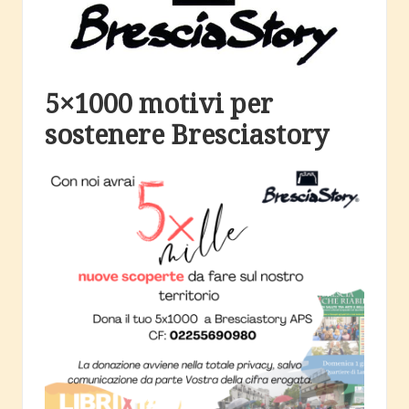
c
i
a
5×1000 motivi per
sostenere Bresciastory