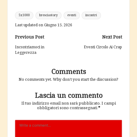
Tags:
5x1000
bresciastory
eventi
incontri
Last updated on Giugno 15, 2026
Post
Previous Post
Next Post
navigation
Incontriamoci in
Eventi Circolo Ai Crap
Leggerezza
Comments
No comments yet. Why don’t you start the discussion?
Lascia un commento
Il tuo indirizzo email non sarà pubblicato.
I campi
obbligatori sono contrassegnati
*