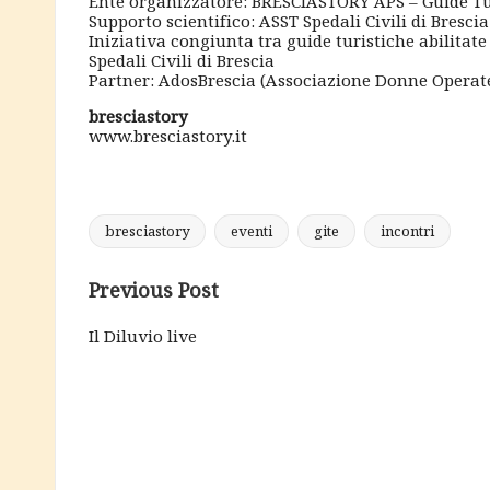
Ente organizzatore: BRESCIASTORY APS – Guide Tu
Supporto scientifico: ASST Spedali Civili di Brescia
Iniziativa congiunta tra guide turistiche abilitate e
Spedali Civili di Brescia
Partner: AdosBrescia (Associazione Donne Operate
bresciastory
www.bresciastory.it
bresciastory
eventi
gite
incontri
Tags:
Post
Previous Post
navigation
Il Diluvio live