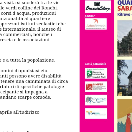
a visita si snoderà tra le vie
lle verdi colline dei Ronchi.
 corsi d’acqua, produzioni
unzionalità al quartiere
pprezzati istituti scolastici che
e internazionale, il Museo di
vità commerciali, nonché i
rescia e le associazioni
e e a tutta la popolazione.
omini di qualsiasi età.
nti possono avere disabilità
ostenere una camminata di circa
rtatori di specifiche patologie
rtecipante si impegna a
comandano scarpe comode.
aprile all’indirizzo