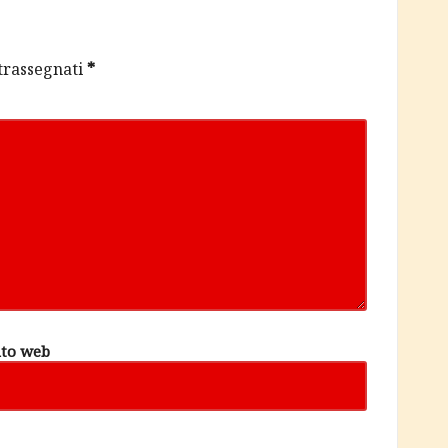
ntrassegnati
*
ito web