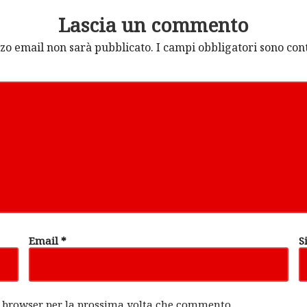
Lascia un commento
izzo email non sarà pubblicato.
I campi obbligatori sono co
Email
*
S
to browser per la prossima volta che commento.