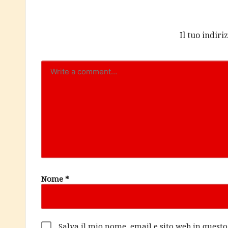
Il tuo indir
Nome
*
Salva il mio nome, email e sito web in ques