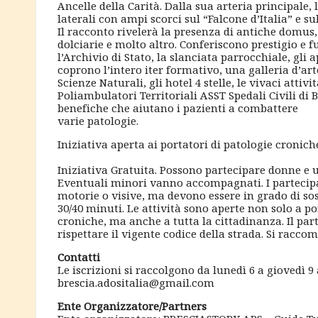
Ancelle della Carità. Dalla sua arteria principale, l
laterali con ampi scorci sul “Falcone d’Italia” e su
Il racconto rivelerà la presenza di antiche domus,
dolciarie e molto altro. Conferiscono prestigio e f
l’Archivio di Stato, la slanciata parrocchiale, gli a
coprono l’intero iter formativo, una galleria d’art
Scienze Naturali, gli hotel 4 stelle, le vivaci atti
Poliambulatori Territoriali ASST Spedali Civili di B
benefiche che aiutano i pazienti a combattere
varie patologie.
Iniziativa aperta ai portatori di patologie cronich
Iniziativa Gratuita. Possono partecipare donne e u
Eventuali minori vanno accompagnati. I partecipa
motorie o visive, ma devono essere in grado di s
30/40 minuti. Le attività sono aperte non solo a po
croniche, ma anche a tutta la cittadinanza. Il pa
rispettare il vigente codice della strada. Si rac
Contatti
Le iscrizioni si raccolgono da lunedì 6 a giovedì 9 
brescia.adositalia@gmail.com
Ente Organizzatore/Partners