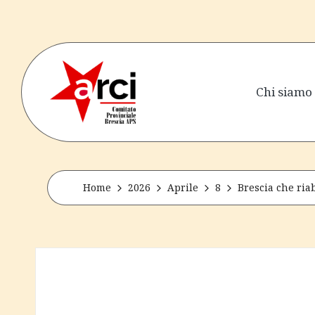
Skip
to
content
Chi siamo
a
senza
perdere
r
la
tenerezza
c
Home
2026
Aprile
8
Brescia che riab
i
b
r