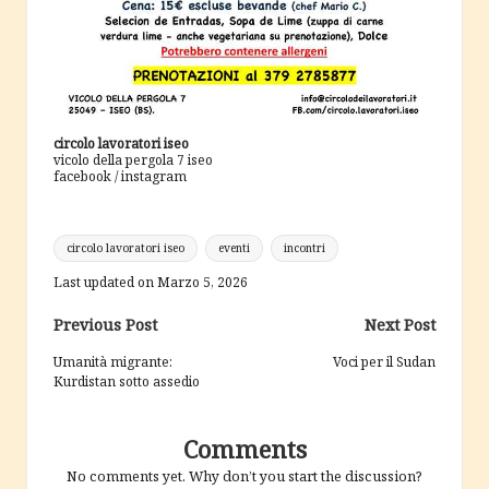
circolo lavoratori iseo
vicolo della pergola 7 iseo
facebook
/
instagram
Tags:
circolo lavoratori iseo
eventi
incontri
Last updated on Marzo 5, 2026
Post
Previous Post
Next Post
navigation
Umanità migrante:
Voci per il Sudan
Kurdistan sotto assedio
Comments
No comments yet. Why don’t you start the discussion?