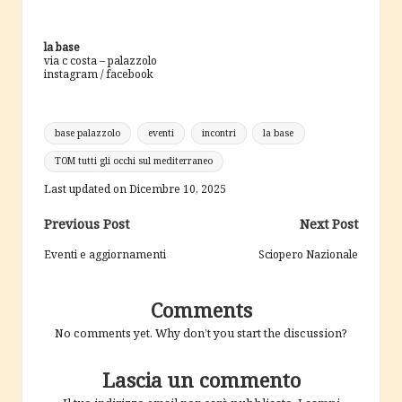
la base
via c costa – palazzolo
instagram
/
facebook
Tags:
base palazzolo
eventi
incontri
la base
TOM tutti gli occhi sul mediterraneo
Last updated on Dicembre 10, 2025
Post
Previous Post
Next Post
navigation
Eventi e aggiornamenti
Sciopero Nazionale
Comments
No comments yet. Why don’t you start the discussion?
Lascia un commento