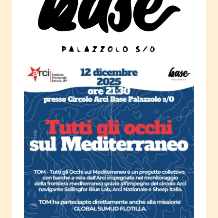
c
i
a