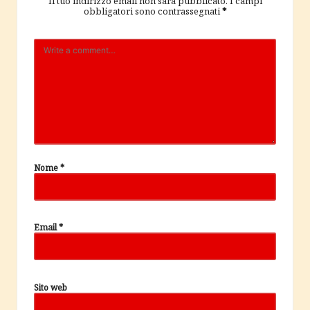
Il tuo indirizzo email non sarà pubblicato.
I campi
obbligatori sono contrassegnati
*
Nome
*
Email
*
Sito web