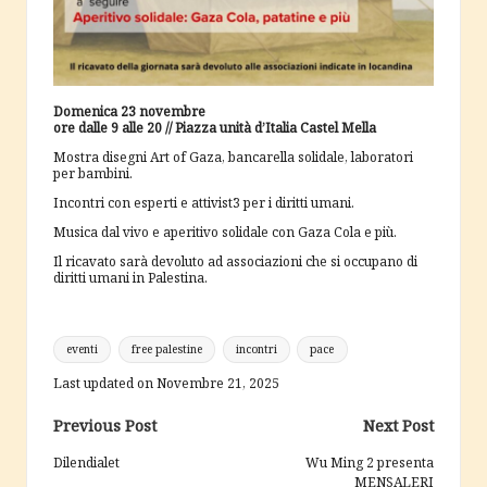
Domenica 23 novembre
ore dalle 9 alle 20 // Piazza unità d’Italia Castel Mella
Mostra disegni Art of Gaza, bancarella solidale, laboratori
per bambini.
Incontri con esperti e attivist3 per i diritti umani.
Musica dal vivo e aperitivo solidale con Gaza Cola e più.
Il ricavato sarà devoluto ad associazioni che si occupano di
diritti umani in Palestina.
Tags:
eventi
free palestine
incontri
pace
Last updated on Novembre 21, 2025
Post
Previous Post
Next Post
navigation
Dilendialet
Wu Ming 2 presenta
MENSALERI