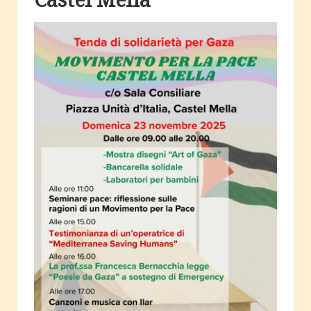
c
i
a