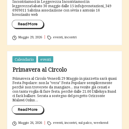
c
Incontriamoci in Leggerezza Incontriamoci in
leggerezzaSabato 30 maggio dalle 15 info/prenotazioni_349
i
6909011 Sabrina associazione con sèvia s antonio 16
bresciasito web
a
Read More
Tags:
Maggio 29, 2026
eventi
,
incontri
Posted
Calendario
eventi
in
Primavera al Circolo
Primavera al Circolo Venerdì 29 Maggio in piazzetta sarà quasi
Festa Popolare: non la "vera" Festa Popolare semplicemente
perchè non troverete da mangiare... ma venite già cenati e
con tanta voglia di fare festa, perchè dalle 21.00 l'Alleluya Band
ci farà ballare. Serata a sostegno del progetto Orizzonte
Malawi Onlus…
Read More
Tags:
Maggio 26, 2026
eventi
,
incontri
,
sul palco
,
weekend