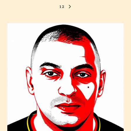
Paginazione
1
2
NEXT
PAGE
degli
articoli