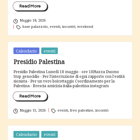
Read More
Maggio 18, 2026
Tags:
base palazzolo
,
eventi
,
incontri
,
weekend
Posted
Calendario
eventi
in
Presidio Palestina
Presidio Palestina Lunedì 18 maggio - ore 18Piazza Duomo
Stop genocidio - Per l'interruzione di ogni rapporto con l'entità
sionista - Per un vero boicottaggio Coordinamento per la
Palestina - Brescia amicizia italia-palestina instagram
Read More
Tags:
Maggio 15, 2026
eventi
,
free palestine
,
incontri
Posted
Calendario
eventi
in