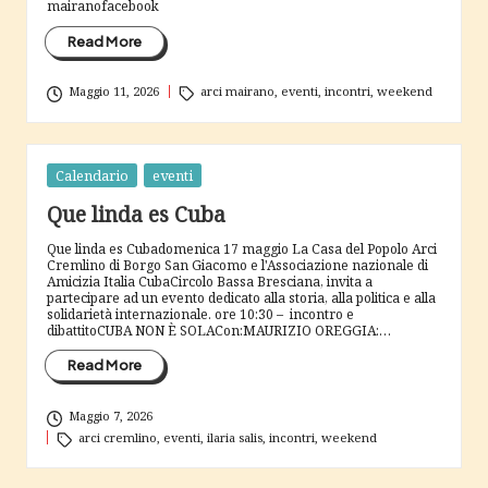
mairanofacebook
Read More
Tags:
Maggio 11, 2026
arci mairano
,
eventi
,
incontri
,
weekend
Posted
Calendario
eventi
in
Que linda es Cuba
Que linda es Cubadomenica 17 maggio La Casa del Popolo Arci
Cremlino di Borgo San Giacomo e l'Associazione nazionale di
Amicizia Italia CubaCircolo Bassa Bresciana, invita a
partecipare ad un evento dedicato alla storia, alla politica e alla
solidarietà internazionale. ore 10:30 – incontro e
dibattitoCUBA NON È SOLACon:MAURIZIO OREGGIA:…
Read More
Maggio 7, 2026
Tags:
arci cremlino
,
eventi
,
ilaria salis
,
incontri
,
weekend