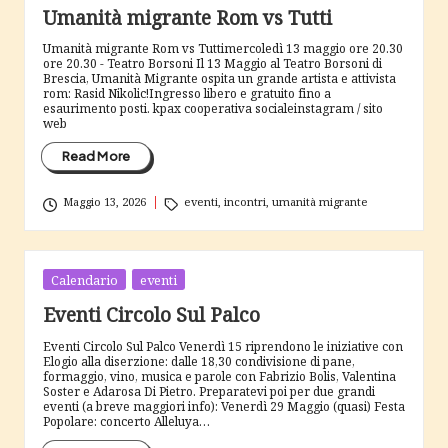
Umanità migrante Rom vs Tutti
Umanità migrante Rom vs Tuttimercoledì 13 maggio ore 20.30
ore 20.30 - Teatro Borsoni Il 13 Maggio al Teatro Borsoni di
Brescia, Umanità Migrante ospita un grande artista e attivista
rom: Rasid Nikolic!Ingresso libero e gratuito fino a
esaurimento posti. kpax cooperativa socialeinstagram / sito
web
Read More
Tags:
Maggio 13, 2026
eventi
,
incontri
,
umanità migrante
Posted
Calendario
eventi
in
Eventi Circolo Sul Palco
Eventi Circolo Sul Palco Venerdì 15 riprendono le iniziative con
Elogio alla diserzione: dalle 18,30 condivisione di pane,
formaggio, vino, musica e parole con Fabrizio Bolis, Valentina
Soster e Adarosa Di Pietro. Preparatevi poi per due grandi
eventi (a breve maggiori info): Venerdì 29 Maggio (quasi) Festa
Popolare: concerto Alleluya…