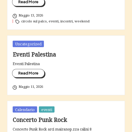
Read More
Maggio 13, 2026
Tags:
circolo sul palco
,
eventi
,
incontri
,
weekend
Posted
Uncategorized
in
Eventi Palestina
Eventi Palestina
Read More
Maggio 11, 2026
Posted
Calendario
eventi
in
Concerto Punk Rock
Concerto Punk Rock arci mairanop.zza calini 8