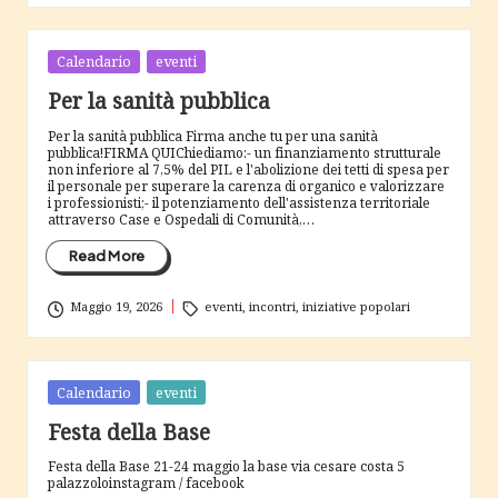
Posted
Calendario
eventi
in
Per la sanità pubblica
Per la sanità pubblica Firma anche tu per una sanità
pubblica!FIRMA QUIChiediamo:- un finanziamento strutturale
non inferiore al 7,5% del PIL e l'abolizione dei tetti di spesa per
il personale per superare la carenza di organico e valorizzare
i professionisti;- il potenziamento dell'assistenza territoriale
attraverso Case e Ospedali di Comunità,…
Read More
Tags:
Maggio 19, 2026
eventi
,
incontri
,
iniziative popolari
Posted
Calendario
eventi
in
Festa della Base
Festa della Base 21-24 maggio la base via cesare costa 5
palazzoloinstagram / facebook